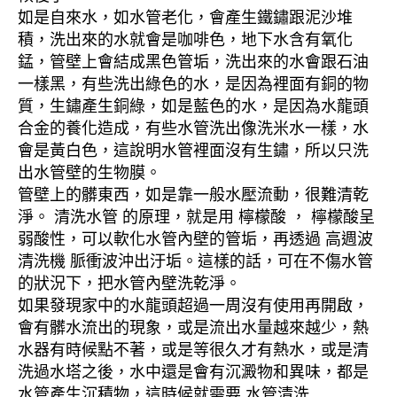
如是自來水，如水管老化，會產生鐵鏽跟泥沙堆
積，洗出來的水就會是咖啡色，地下水含有氧化
錳，管壁上會結成黑色管垢，洗出來的水會跟石油
一樣黑，有些洗出綠色的水，是因為裡面有銅的物
質，生鏽產生銅綠，如是藍色的水，是因為水龍頭
合金的養化造成，有些水管洗出像洗米水一樣，水
會是黃白色，這說明水管裡面沒有生鏽，所以只洗
出水管壁的生物膜。
管壁上的髒東西，如是靠一般水壓流動，很難清乾
淨。 清洗水管 的原理，就是用 檸檬酸 ， 檸檬酸呈
弱酸性，可以軟化水管內壁的管垢，再透過 高週波
清洗機 脈衝波沖出汙垢。這樣的話，可在不傷水管
的狀況下，把水管內壁洗乾淨。
如果發現家中的水龍頭超過一周沒有使用再開啟，
會有髒水流出的現象，或是流出水量越來越少，熱
水器有時候點不著，或是等很久才有熱水，或是清
洗過水塔之後，水中還是會有沉澱物和異味，都是
水管產生沉積物，這時候就需要 水管清洗