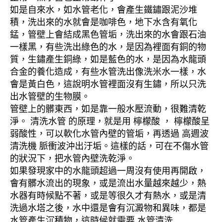
如是自來水，如水管老化，會產生鐵鏽跟泥沙堆
積，洗出來的水就會是咖啡色，地下水含有氧化
錳，管壁上會結成黑色管垢，洗出來的水會跟石油
一樣黑，有些洗出綠色的水，是因為裡面有銅的物
質，生鏽產生銅綠，如是藍色的水，是因為水龍頭
合金的養化造成，有些水管洗出像洗米水一樣，水
會是黃白色，這說明水管裡面沒有生鏽，所以只洗
出水管壁的生物膜。
管壁上的髒東西，如是靠一般水壓流動，很難清乾
淨。 清洗水管 的原理，就是用 檸檬酸 ， 檸檬酸呈
弱酸性，可以軟化水管內壁的管垢，再透過 高週波
清洗機 脈衝波沖出汙垢。這樣的話，可在不傷水管
的狀況下，把水管內壁洗乾淨。
如果發現家中的水龍頭超過一周沒有使用再開啟，
會有髒水流出的現象，或是流出水量越來越少，熱
水器有時候點不著，或是等很久才有熱水，或是清
洗過水塔之後，水中還是會有沉澱物和異味，都是
水管產生沉積物，這時候就需要 水管清洗