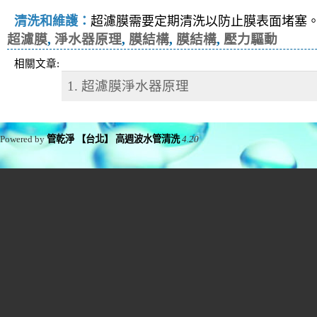
清洗和維護：
超濾膜需要定期清洗以防止膜表面堵塞
超濾膜
,
淨水器原理
,
膜結構
,
膜結構
,
壓力驅動
相關文章:
1. 超濾膜淨水器原理
Powered by
管乾淨 【台北】 高週波水管清洗
4.20