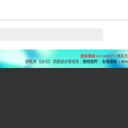
連絡專線 0915888575
林先生
管乾淨 【台北】 高週波水管清洗
|
連絡我們
|
友情連結
|
RSS