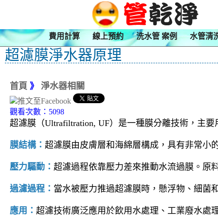
費用計算
線上預約
洗水管 案例
水管清
超濾膜淨水器原理
首頁
》
淨水器相關
觀看次數：5098
超濾膜（Ultrafiltration, UF）是一種膜
膜結構：
超濾膜由皮膚層和海綿層構成，具有非常小的
壓力驅動：
超濾過程依靠壓力差來推動水流過膜。原
過濾過程：
當水被壓力推過超濾膜時，懸浮物、細菌
應用：
超濾技術廣泛應用於飲用水處理、工業廢水處