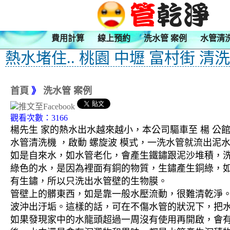
費用計算
線上預約
洗水管 案例
水管清
熱水堵住.. 桃園 中壢 富村街 清
首頁
》
洗水管 案例
觀看次數：3166
楊先生 家的熱水出水越來越小，本公司驅車至 楊 公館
水管清洗機 ，啟動 螺旋波 模式，一洗水管就流出
如是自來水，如水管老化，會產生鐵鏽跟泥沙堆積，
綠色的水，是因為裡面有銅的物質，生鏽產生銅綠，
有生鏽，所以只洗出水管壁的生物膜。
管壁上的髒東西，如是靠一般水壓流動，很難清乾淨。 
波沖出汙垢。這樣的話，可在不傷水管的狀況下，把
如果發現家中的水龍頭超過一周沒有使用再開啟，會