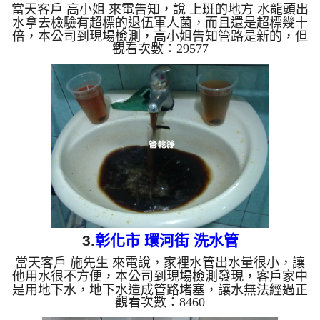
當天客戶 高小姐 來電告知，說 上班的地方 水龍頭出
水拿去檢驗有超標的退伍軍人菌，而且還是超標幾十
倍，本公司到現場檢測，高小姐告知管路是新的，但
觀看次數：29577
不知為什麼會這樣，本公司才剛水龍頭，就發現裡面
有很多東西，二話不說 就架設 管路清洗機 ，開始 清
洗水管 ，黑色的髒水從水龍頭流出，就發現水上有
浮一層油及異物，如下圖及影片，客戶 高小姐 看了
嚇了一跳，怎麼這麼可怕，清洗過程中， 水管清洗
約十個小時後，水管出水已經沒有異物，水也送驗
了， 經過約一個月的時間，報告回復是退伍軍人菌
未檢出，如下圖，努力總算有...
3.
彰化市 環河街 洗水管
當天客戶 施先生 來電說，家裡水管出水量很小，讓
他用水很不方便，本公司到現場檢測發現，客戶家中
是用地下水，地下水造成管路堵塞，讓水無法經過正
觀看次數：8460
常流出，本公司架設 管路清洗機 ，開始 清洗水管 ，
黑色的髒水一直從水龍頭流出，而且都有一塊一塊的