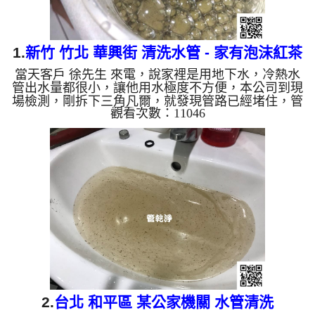
1.
新竹 竹北 華興街 清洗水管 - 家有泡沫紅茶
當天客戶 徐先生 來電，說家裡是用地下水，冷熱水
管出水量都很小，讓他用水極度不方便，本公司到現
場檢測，剛拆下三角凡爾，就發現管路已經堵住，管
觀看次數：11046
壁內盡是黑色的管垢，本公司架設 管路清洗機 ，開
始 清洗水管 ，黑色的髒水一直從水龍頭流出，有一
塊一塊的異物之外，出水還成泡沫狀，如下圖片及影
片，客戶 徐先生 發現家裡有泡沫紅茶，清洗過程
中，管路堵住三次，本公司改用特殊工法 洗水管 ，
水管清洗 約四個小時後，水管已正常出水，徐先生
很高興能正常用水了。 清洗水管, 水管清洗, 洗水管...
2.
台北 和平區 某公家機關 水管清洗