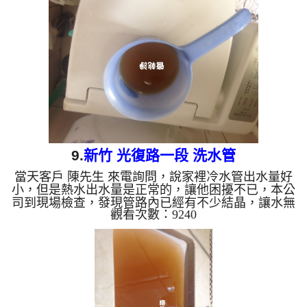
了這麼多東西， 洗水管 時堵塞了一次，本公司改用
特殊工法， 水管清洗 約三個小時後，水管出水已恢
復正常，鍾先生 總算能正常用水。 清洗水管, 水管清
洗, 洗水管, 熱水管堵塞, 熱水忽冷忽熱 ...
9.
新竹 光復路一段 洗水管
當天客戶 陳先生 來電詢問，說家裡冷水管出水量好
小，但是熱水出水量是正常的，讓他困擾不已，本公
司到現場檢查，發現管路內已經有不少結晶，讓水無
觀看次數：9240
法正常通過，本公司架設 管路清洗機 ，開始 清洗水
管 ，水龍頭噴出黃色的髒水，如下圖片，客戶 陳先
生 很好奇的說，原來裡面躲了這麼多東西， 洗水管
時堵塞了兩次，本公司改用特殊工法， 水管清洗 約
兩個小時後，冷水管出水已恢復正常，客戶 陳先生
很高興，總算能正常用水。 清洗水管, 水管清洗, 洗
水管, 熱水管堵塞, 熱水忽冷忽熱 ...