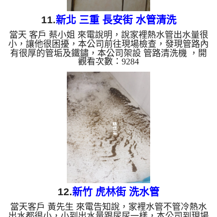
11.
新北 三重 長安街 水管清洗
當天 客戶 蔡小姐 來電說明，說家裡熱水管出水量很
小，讓他很困擾，本公司前往現場檢查，發現管路內
有很厚的管垢及鐵鏽，本公司架設 管路清洗機 ，開
觀看次數：9284
始 清洗水管 ，水龍頭一開始就噴出濃濃鏽水，如下
圖片影片，客戶 蔡小姐 嚇一跳， 洗水管 時堵塞了兩
次，本公司改用特殊工法， 水管清洗 約兩個小時
後，水管出水正常，客戶 蔡小姐 很高興，總算能正
常用水。 清洗水管, 水管清洗, 洗水管, 熱水管堵塞,
熱水忽冷忽熱 ...
12.
新竹 虎林街 洗水管
當天客戶 黃先生 來電告知說，家裡水管不管冷熱水
出水都很小，小到出水量跟尿尿一樣，本公司到現場