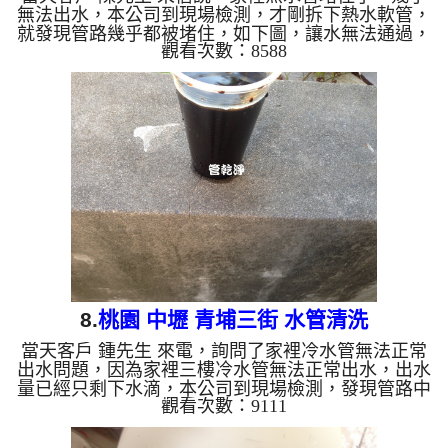
無法出水，本公司到現場檢測，才剛拆下熱水軟管，
就發現管路幾乎都被堵住，如下圖，讓水無法通過，
觀看次數：8588
牆壁內的水管管路也是如此，本公司架設 管路清洗
機 ，開始 清洗水管 ，髒水從水龍頭噴出，如維大力
一般的顏色，客戶 晨先生 看了也覺得不舒服，原來
水管管路藏了這麼多東西， 洗水管 時堵塞好幾次，
本公司改用特殊工法， 水管清洗 約兩個小時後，熱
水管出水已恢復正常，陳先生 總算能正常洗澡洗
碗。 清洗水管, 水管清洗, 洗水管, 熱水管堵塞, ...
8.
桃園 中壢 青埔三街 水管清洗
當天客戶 鍾先生 來電，詢問了家裡冷水管無法正常
出水問題，因為家裡三樓冷水管無法正常出水，出水
量已經只剩下水滴，本公司到現場檢測，發現管路中
觀看次數：9111
被異物填滿，本公司架設 管路清洗機 ，開始 清洗水
管 ，三角凡爾噴出黑水，如下影片，黑水如青草茶
般如下圖，客戶 鍾先生 看傻了眼，水管管路裡面藏