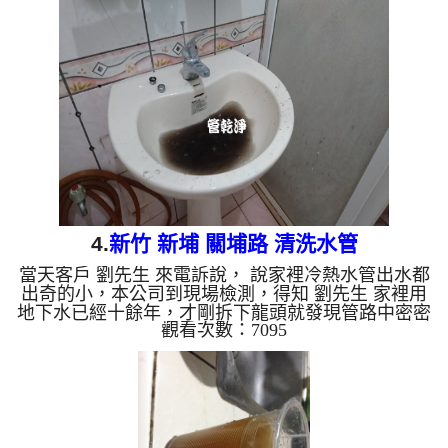
異物，如下圖及影片，客戶 施先生 看了嚇了一跳，
清洗過程中，管路堵住兩次，本公司改用特殊工法
洗水管 ， 水管清洗 約四個小時後，水管已正常出
水，施先生 能正常用水了。 清洗水管, 水管清洗, 洗
水管, 熱水管堵塞, 熱水忽冷忽熱, 洗管路...
4.
新竹 新埔 關埔路 清洗水管
當天客戶 劉先生 來電訴說， 說家裡冷熱水管出水都
出奇的小，本公司到現場檢測，得知 劉先生 家裡用
地下水已經十餘年，才剛拆下龍頭就發現管路中密密
觀看次數：7095
麻麻的黑色管垢，本公司架設 管路清洗機 ，開始 清
洗水管 ，黑水持續從水龍頭噴出，而且都有帶黑色
異物，如下圖及影片，客戶 劉先生 說才知道原來用
髒水那麼多年，清洗過程中，管路堵住數次，本公司
改用特殊工法 洗水管 ， 水管清洗 約三個小時後，水
管出水已正常，劉先生 能正常用水了。 清洗水管, 水
管清洗, 洗水管, 熱水管堵塞, 熱水忽...