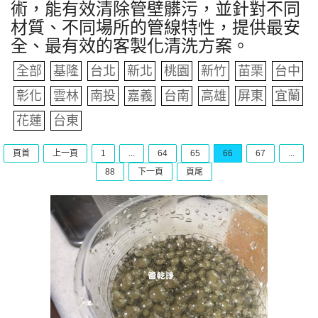
術，能有效清除管壁髒污，並針對不同
材質、不同場所的管線特性，提供最安
全、最有效的客製化清洗方案。
全部
基隆
台北
新北
桃園
新竹
苗栗
台中
彰化
雲林
南投
嘉義
台南
高雄
屏東
宜蘭
花蓮
台東
頁首
上一頁
1
...
64
65
66
67
...
88
下一頁
頁尾