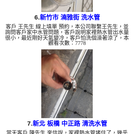
6.
新竹市 湳雅街 洗水管
客戶 王先生 線上填單 預約，本公司聯繫王先生，並
詢問客戶家中水管問題，客戶說明家裡熱水管出水量
很小，最近剛好天氣變冷，客戶怕洗個澡著涼了，本
觀看次數：7778
公司到現場查看，發現管路內盡是管垢，本公司架設
管路清洗機 ，開始 清洗水管 ，髒水從水龍頭噴出，
一開始如維大力一般的顏色，沒想到越洗越髒，如下
圖及影片，客戶 王先生 看了也覺得不舒服， 水管清
洗 約兩個小時後，熱水管出水已恢復正常，王先生
總算能安心洗澡了。 清洗水管, 水管清洗, 洗水管,
熱水管堵塞, 熱水忽冷忽熱 ...
7.
新北 板橋 中正路 清洗水管
當天客戶 陳先生 來信說，家裡熱水管堵住了，幾乎