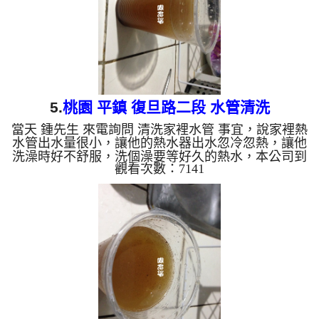
5.
桃園 平鎮 復旦路二段 水管清洗
當天 鍾先生 來電詢問 清洗家裡水管 事宜，說家裡熱
水管出水量很小，讓他的熱水器出水忽冷忽熱，讓他
洗澡時好不舒服，洗個澡要等好久的熱水，本公司到
觀看次數：7141
現場檢測，發現管路中密密麻麻管垢，本公司架設
管路清洗機 ，開始 清洗水管 ，髒水持續從水龍頭噴
出，而且都有小碎石，如下圖及影片，客戶 鍾先生
說原來水管裡面這麼髒， 水管清洗 約兩個小時後，
熱水管出水已正常，鍾先生 高興能正常洗澡了。 清
洗水管, 水管清洗, 洗水管, 熱水管堵塞, 熱水忽冷忽熱
...