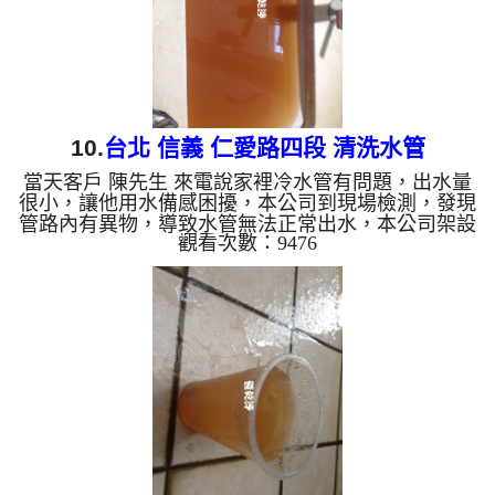
10.
台北 信義 仁愛路四段 清洗水管
當天客戶 陳先生 來電說家裡冷水管有問題，出水量
很小，讓他用水備感困擾，本公司到現場檢測，發現
管路內有異物，導致水管無法正常出水，本公司架設
觀看次數：9476
管路清洗機 ，開始 清洗水管 ，水龍頭噴出棕黃色的
鏽水，如下圖片，客戶 陳先生 看到就覺得很噁心，
洗水管 時堵塞了三次，本公司改用特殊工法， 水管
清洗 約兩個小時後，水管出水正常，客戶 陳先生 很
高興，總算有水可以用了。 清洗水管, 水管清洗, 洗
水管, 熱水管堵塞, 熱水忽冷忽熱 ...