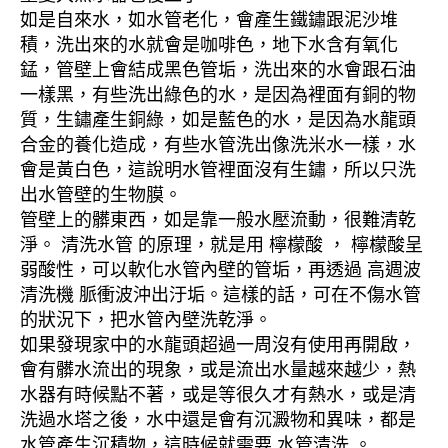
如是自來水，如水管老化，會產生鐵鏽跟泥沙堆
積，洗出來的水就會是咖啡色，地下水含有氧化
錳，管壁上會結成黑色管垢，洗出來的水會跟石油
一樣黑，有些洗出綠色的水，是因為裡面有銅的物
質，生鏽產生銅綠，如是藍色的水，是因為水龍頭
合金的養化造成，有些水管洗出像洗米水一樣，水
會是黃白色，這說明水管裡面沒有生鏽，所以只洗
出水管壁的生物膜。
管壁上的髒東西，如是靠一般水壓流動，很難清乾
淨。 清洗水管 的原理，就是用 檸檬酸 ， 檸檬酸呈
弱酸性，可以軟化水管內壁的管垢，再透過 高週波
清洗機 脈衝波沖出汙垢。這樣的話，可在不傷水管
的狀況下，把水管內壁洗乾淨。
如果發現家中的水龍頭超過一周沒有使用再開啟，
會有髒水流出的現象，或是流出水量越來越少，熱
水器有時候點不著，或是等很久才有熱水，或是清
洗過水塔之後，水中還是會有沉澱物和異味，都是
水管產生沉積物，這時候就需要 水管清洗 。