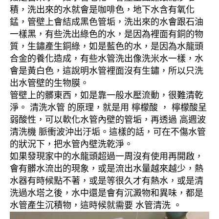
積，洗出來的水就會是咖啡色，地下水含有氧化
錳，管壁上會結成黑色管垢，洗出來的水會跟石油
一樣黑，有些洗出綠色的水，是因為裡面有銅的物
質，生鏽產生銅綠，如是藍色的水，是因為水龍頭
合金的養化造成，有些水管洗出像洗米水一樣，水
會是黃白色，這說明水管裡面沒有生鏽，所以只洗
出水管壁的生物膜。
管壁上的髒東西，如是靠一般水壓流動，很難清乾
淨。 清洗水管 的原理，就是用 檸檬酸 ， 檸檬酸呈
弱酸性，可以軟化水管內壁的管垢，再透過 高週波
清洗機 脈衝波沖出汙垢。這樣的話，可在不傷水管
的狀況下，把水管內壁洗乾淨。
如果發現家中的水龍頭超過一周沒有使用再開啟，
會有髒水流出的現象，或是流出水量越來越少，熱
水器有時候點不著，或是等很久才有熱水，或是清
洗過水塔之後，水中還是會有沉澱物和異味，都是
水管產生沉積物，這時候就需要 水管清洗 。