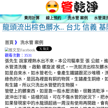
費用計算
線上預約
洗水管 案例
水管清
龍頭流出棕色髒水.. 台北 信義 
首頁
》
洗水管 案例
觀看次數：3531
張先生 說家裡熱水出不來，本公司驅車至 張 公館，進
水管清洗機 ，啟動 螺旋波 模式，一洗就流出棕灰髒
如是自來水，如水管老化，會產生鐵鏽跟泥沙堆積，
綠色的水，是因為裡面有銅的物質，生鏽產生銅綠，
有生鏽，所以只洗出水管壁的生物膜。
管壁上的髒東西，如是靠一般水壓流動，很難清乾淨。 
波沖出汙垢。這樣的話，可在不傷水管的狀況下，把
如果發現家中的水龍頭超過一周沒有使用再開啟，會