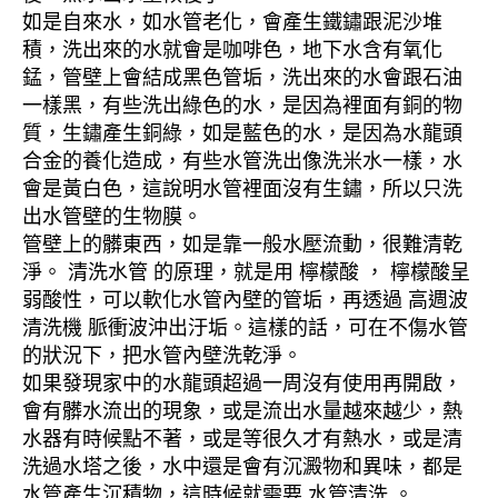
如是自來水，如水管老化，會產生鐵鏽跟泥沙堆
積，洗出來的水就會是咖啡色，地下水含有氧化
錳，管壁上會結成黑色管垢，洗出來的水會跟石油
一樣黑，有些洗出綠色的水，是因為裡面有銅的物
質，生鏽產生銅綠，如是藍色的水，是因為水龍頭
合金的養化造成，有些水管洗出像洗米水一樣，水
會是黃白色，這說明水管裡面沒有生鏽，所以只洗
出水管壁的生物膜。
管壁上的髒東西，如是靠一般水壓流動，很難清乾
淨。 清洗水管 的原理，就是用 檸檬酸 ， 檸檬酸呈
弱酸性，可以軟化水管內壁的管垢，再透過 高週波
清洗機 脈衝波沖出汙垢。這樣的話，可在不傷水管
的狀況下，把水管內壁洗乾淨。
如果發現家中的水龍頭超過一周沒有使用再開啟，
會有髒水流出的現象，或是流出水量越來越少，熱
水器有時候點不著，或是等很久才有熱水，或是清
洗過水塔之後，水中還是會有沉澱物和異味，都是
水管產生沉積物，這時候就需要 水管清洗 。