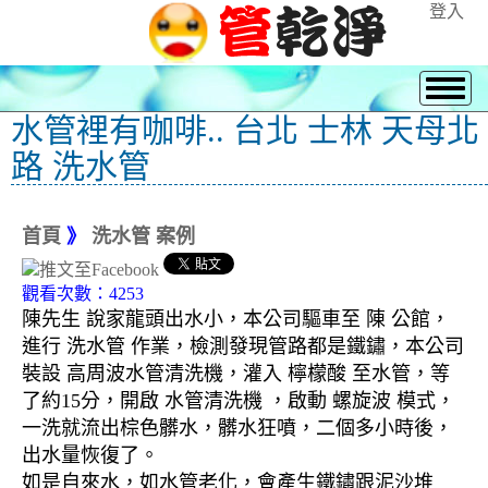
登入
水管裡有咖啡.. 台北 士林 天母北
路 洗水管
首頁
》
洗水管 案例
觀看次數：4253
陳先生 說家龍頭出水小，本公司驅車至 陳 公館，
進行 洗水管 作業，檢測發現管路都是鐵鏽，本公司
裝設 高周波水管清洗機，灌入 檸檬酸 至水管，等
了約15分，開啟 水管清洗機 ，啟動 螺旋波 模式，
一洗就流出棕色髒水，髒水狂噴，二個多小時後，
出水量恢復了。
如是自來水，如水管老化，會產生鐵鏽跟泥沙堆