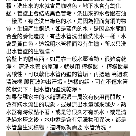
積，洗出來的水就會是咖啡色，地下水含有氧化
錳，管壁上會結成黑色管垢，洗出來的水會跟石油
一樣黑，有些洗出綠色的水，是因為裡面有銅的物
質，生鏽產生銅綠，如是藍色的水，是因為水龍頭
合金的養化造成，有些水管洗出像洗米水一樣，水
會是黃白色，這說明水管裡面沒有生鏽，所以只洗
出水管壁的生物膜。
管壁上的髒東西，如是靠一般水壓流動，很難清乾
淨。 清洗水管 的原理，就是用 檸檬酸 ， 檸檬酸呈
弱酸性，可以軟化水管內壁的管垢，再透過 高週波
清洗機 脈衝波沖出汙垢。這樣的話，可在不傷水管
的狀況下，把水管內壁洗乾淨。
如果發現家中的水龍頭超過一周沒有使用再開啟，
會有髒水流出的現象，或是流出水量越來越少，熱
水器有時候點不著，或是等很久才有熱水，或是清
洗過水塔之後，水中還是會有沉澱物和異味，都是
水管產生沉積物，這時候就需要 水管清洗 。