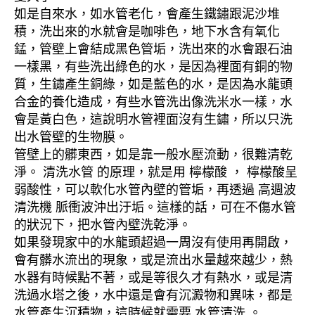
如是自來水，如水管老化，會產生鐵鏽跟泥沙堆
積，洗出來的水就會是咖啡色，地下水含有氧化
錳，管壁上會結成黑色管垢，洗出來的水會跟石油
一樣黑，有些洗出綠色的水，是因為裡面有銅的物
質，生鏽產生銅綠，如是藍色的水，是因為水龍頭
合金的養化造成，有些水管洗出像洗米水一樣，水
會是黃白色，這說明水管裡面沒有生鏽，所以只洗
出水管壁的生物膜。
管壁上的髒東西，如是靠一般水壓流動，很難清乾
淨。 清洗水管 的原理，就是用 檸檬酸 ， 檸檬酸呈
弱酸性，可以軟化水管內壁的管垢，再透過 高週波
清洗機 脈衝波沖出汙垢。這樣的話，可在不傷水管
的狀況下，把水管內壁洗乾淨。
如果發現家中的水龍頭超過一周沒有使用再開啟，
會有髒水流出的現象，或是流出水量越來越少，熱
水器有時候點不著，或是等很久才有熱水，或是清
洗過水塔之後，水中還是會有沉澱物和異味，都是
水管產生沉積物，這時候就需要 水管清洗 。