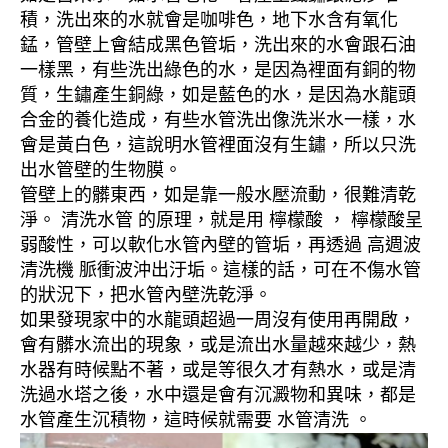
積，洗出來的水就會是咖啡色，地下水含有氧化
錳，管壁上會結成黑色管垢，洗出來的水會跟石油
一樣黑，有些洗出綠色的水，是因為裡面有銅的物
質，生鏽產生銅綠，如是藍色的水，是因為水龍頭
合金的養化造成，有些水管洗出像洗米水一樣，水
會是黃白色，這說明水管裡面沒有生鏽，所以只洗
出水管壁的生物膜。
管壁上的髒東西，如是靠一般水壓流動，很難清乾
淨。 清洗水管 的原理，就是用 檸檬酸 ， 檸檬酸呈
弱酸性，可以軟化水管內壁的管垢，再透過 高週波
清洗機 脈衝波沖出汙垢。這樣的話，可在不傷水管
的狀況下，把水管內壁洗乾淨。
如果發現家中的水龍頭超過一周沒有使用再開啟，
會有髒水流出的現象，或是流出水量越來越少，熱
水器有時候點不著，或是等很久才有熱水，或是清
洗過水塔之後，水中還是會有沉澱物和異味，都是
水管產生沉積物，這時候就需要 水管清洗 。