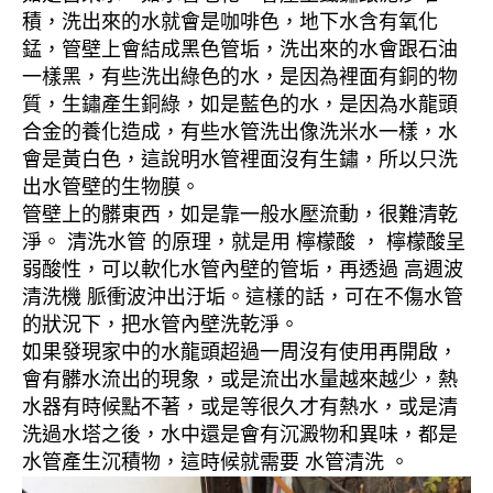
積，洗出來的水就會是咖啡色，地下水含有氧化
錳，管壁上會結成黑色管垢，洗出來的水會跟石油
一樣黑，有些洗出綠色的水，是因為裡面有銅的物
質，生鏽產生銅綠，如是藍色的水，是因為水龍頭
合金的養化造成，有些水管洗出像洗米水一樣，水
會是黃白色，這說明水管裡面沒有生鏽，所以只洗
出水管壁的生物膜。
管壁上的髒東西，如是靠一般水壓流動，很難清乾
淨。 清洗水管 的原理，就是用 檸檬酸 ， 檸檬酸呈
弱酸性，可以軟化水管內壁的管垢，再透過 高週波
清洗機 脈衝波沖出汙垢。這樣的話，可在不傷水管
的狀況下，把水管內壁洗乾淨。
如果發現家中的水龍頭超過一周沒有使用再開啟，
會有髒水流出的現象，或是流出水量越來越少，熱
水器有時候點不著，或是等很久才有熱水，或是清
洗過水塔之後，水中還是會有沉澱物和異味，都是
水管產生沉積物，這時候就需要 水管清洗 。