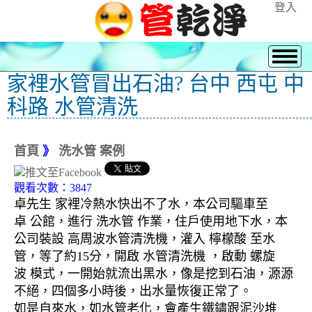
登入
家裡水管冒出石油? 台中 西屯 中
科路 水管清洗
首頁
》
洗水管 案例
觀看次數：3847
卓先生 家裡冷熱水快出不了水，本公司驅車至
卓 公館，進行 洗水管 作業，住戶使用地下水，本
公司裝設 高周波水管清洗機，灌入 檸檬酸 至水
管，等了約15分，開啟 水管清洗機 ，啟動 螺旋
波 模式，一開始就流出黑水，像是挖到石油，源源
不絕，四個多小時後，出水量恢復正常了。
如是自來水，如水管老化，會產生鐵鏽跟泥沙堆