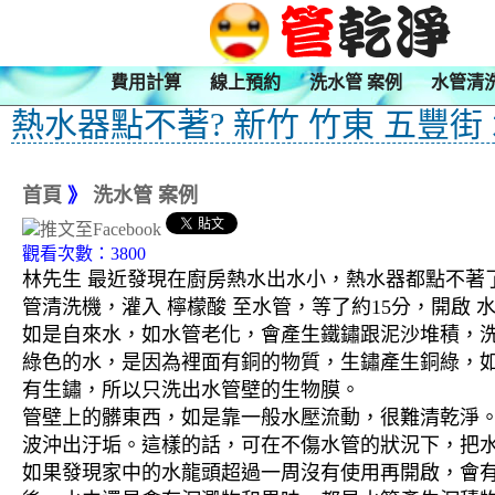
費用計算
線上預約
洗水管 案例
水管清
熱水器點不著? 新竹 竹東 五豐街
首頁
》
洗水管 案例
觀看次數：3800
林先生 最近發現在廚房熱水出水小，熱水器都點不著了
管清洗機，灌入 檸檬酸 至水管，等了約15分，開啟
如是自來水，如水管老化，會產生鐵鏽跟泥沙堆積，
綠色的水，是因為裡面有銅的物質，生鏽產生銅綠，
有生鏽，所以只洗出水管壁的生物膜。
管壁上的髒東西，如是靠一般水壓流動，很難清乾淨。 
波沖出汙垢。這樣的話，可在不傷水管的狀況下，把
如果發現家中的水龍頭超過一周沒有使用再開啟，會