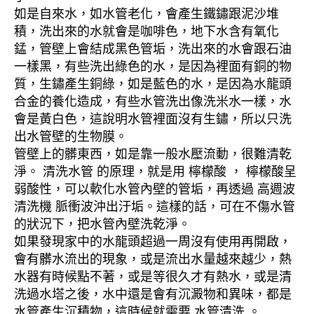
如是自來水，如水管老化，會產生鐵鏽跟泥沙堆
積，洗出來的水就會是咖啡色，地下水含有氧化
錳，管壁上會結成黑色管垢，洗出來的水會跟石油
一樣黑，有些洗出綠色的水，是因為裡面有銅的物
質，生鏽產生銅綠，如是藍色的水，是因為水龍頭
合金的養化造成，有些水管洗出像洗米水一樣，水
會是黃白色，這說明水管裡面沒有生鏽，所以只洗
出水管壁的生物膜。
管壁上的髒東西，如是靠一般水壓流動，很難清乾
淨。 清洗水管 的原理，就是用 檸檬酸 ， 檸檬酸呈
弱酸性，可以軟化水管內壁的管垢，再透過 高週波
清洗機 脈衝波沖出汙垢。這樣的話，可在不傷水管
的狀況下，把水管內壁洗乾淨。
如果發現家中的水龍頭超過一周沒有使用再開啟，
會有髒水流出的現象，或是流出水量越來越少，熱
水器有時候點不著，或是等很久才有熱水，或是清
洗過水塔之後，水中還是會有沉澱物和異味，都是
水管產生沉積物，這時候就需要 水管清洗 。