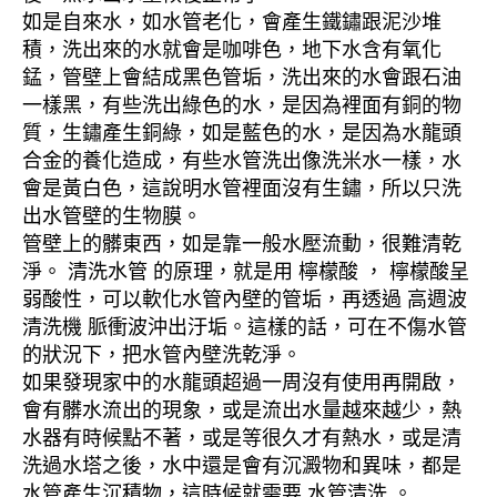
如是自來水，如水管老化，會產生鐵鏽跟泥沙堆
積，洗出來的水就會是咖啡色，地下水含有氧化
錳，管壁上會結成黑色管垢，洗出來的水會跟石油
一樣黑，有些洗出綠色的水，是因為裡面有銅的物
質，生鏽產生銅綠，如是藍色的水，是因為水龍頭
合金的養化造成，有些水管洗出像洗米水一樣，水
會是黃白色，這說明水管裡面沒有生鏽，所以只洗
出水管壁的生物膜。
管壁上的髒東西，如是靠一般水壓流動，很難清乾
淨。 清洗水管 的原理，就是用 檸檬酸 ， 檸檬酸呈
弱酸性，可以軟化水管內壁的管垢，再透過 高週波
清洗機 脈衝波沖出汙垢。這樣的話，可在不傷水管
的狀況下，把水管內壁洗乾淨。
如果發現家中的水龍頭超過一周沒有使用再開啟，
會有髒水流出的現象，或是流出水量越來越少，熱
水器有時候點不著，或是等很久才有熱水，或是清
洗過水塔之後，水中還是會有沉澱物和異味，都是
水管產生沉積物，這時候就需要 水管清洗 。