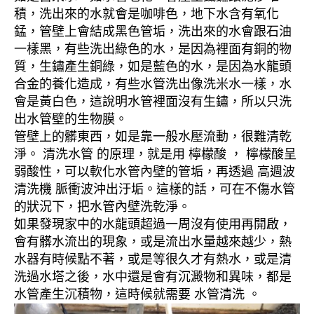
積，洗出來的水就會是咖啡色，地下水含有氧化
錳，管壁上會結成黑色管垢，洗出來的水會跟石油
一樣黑，有些洗出綠色的水，是因為裡面有銅的物
質，生鏽產生銅綠，如是藍色的水，是因為水龍頭
合金的養化造成，有些水管洗出像洗米水一樣，水
會是黃白色，這說明水管裡面沒有生鏽，所以只洗
出水管壁的生物膜。
管壁上的髒東西，如是靠一般水壓流動，很難清乾
淨。 清洗水管 的原理，就是用 檸檬酸 ， 檸檬酸呈
弱酸性，可以軟化水管內壁的管垢，再透過 高週波
清洗機 脈衝波沖出汙垢。這樣的話，可在不傷水管
的狀況下，把水管內壁洗乾淨。
如果發現家中的水龍頭超過一周沒有使用再開啟，
會有髒水流出的現象，或是流出水量越來越少，熱
水器有時候點不著，或是等很久才有熱水，或是清
洗過水塔之後，水中還是會有沉澱物和異味，都是
水管產生沉積物，這時候就需要 水管清洗 。