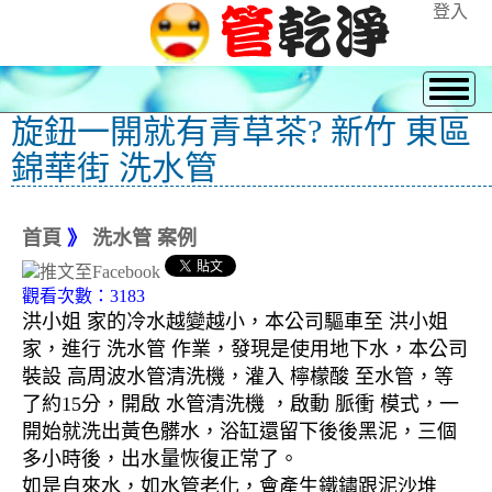
登入
旋鈕一開就有青草茶? 新竹 東區
錦華街 洗水管
首頁
》
洗水管 案例
觀看次數：3183
洪小姐 家的冷水越變越小，本公司驅車至 洪小姐
家，進行 洗水管 作業，發現是使用地下水，本公司
裝設 高周波水管清洗機，灌入 檸檬酸 至水管，等
了約15分，開啟 水管清洗機 ，啟動 脈衝 模式，一
開始就洗出黃色髒水，浴缸還留下後後黑泥，三個
多小時後，出水量恢復正常了。
如是自來水，如水管老化，會產生鐵鏽跟泥沙堆