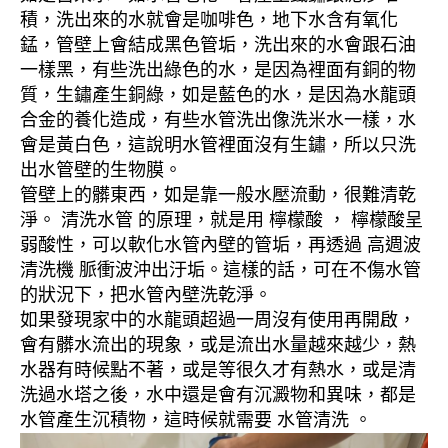
積，洗出來的水就會是咖啡色，地下水含有氧化
錳，管壁上會結成黑色管垢，洗出來的水會跟石油
一樣黑，有些洗出綠色的水，是因為裡面有銅的物
質，生鏽產生銅綠，如是藍色的水，是因為水龍頭
合金的養化造成，有些水管洗出像洗米水一樣，水
會是黃白色，這說明水管裡面沒有生鏽，所以只洗
出水管壁的生物膜。
管壁上的髒東西，如是靠一般水壓流動，很難清乾
淨。 清洗水管 的原理，就是用 檸檬酸 ， 檸檬酸呈
弱酸性，可以軟化水管內壁的管垢，再透過 高週波
清洗機 脈衝波沖出汙垢。這樣的話，可在不傷水管
的狀況下，把水管內壁洗乾淨。
如果發現家中的水龍頭超過一周沒有使用再開啟，
會有髒水流出的現象，或是流出水量越來越少，熱
水器有時候點不著，或是等很久才有熱水，或是清
洗過水塔之後，水中還是會有沉澱物和異味，都是
水管產生沉積物，這時候就需要 水管清洗 。