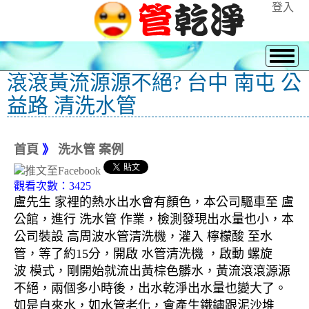
登入
滾滾黃流源源不絕? 台中 南屯 公
益路 清洗水管
首頁
》
洗水管 案例
觀看次數：3425
盧先生 家裡的熱水出水會有顏色，本公司驅車至 盧
公館，進行 洗水管 作業，檢測發現出水量也小，本
公司裝設 高周波水管清洗機，灌入 檸檬酸 至水
管，等了約15分，開啟 水管清洗機 ，啟動 螺旋
波 模式，剛開始就流出黃棕色髒水，黃流滾滾源源
不絕，兩個多小時後，出水乾淨出水量也變大了。
如是自來水，如水管老化，會產生鐵鏽跟泥沙堆