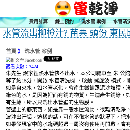
費用計算
線上預約
洗水管 案例
水管清
水管流出柳橙汁? 苗栗 頭份 東民
首頁
》
洗水管 案例
觀看次數：3424
朱先生 說家裡熱水管快不出水，本公司驅車至 朱 公
等了約15分，開啟 水管清洗機 ，啟動 螺旋波 模
如是自來水，如水管老化，會產生鐵鏽跟泥沙堆積，
綠色的水，是因為裡面有銅的物質，生鏽產生銅綠，
有生鏽，所以只洗出水管壁的生物膜。
管壁上的髒東西，如是靠一般水壓流動，很難清乾淨。 
波沖出汙垢。這樣的話，可在不傷水管的狀況下，把
如果發現家中的水龍頭超過一周沒有使用再開啟，會