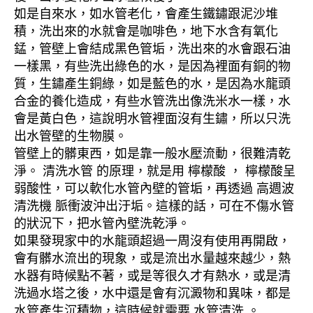
如是自來水，如水管老化，會產生鐵鏽跟泥沙堆
積，洗出來的水就會是咖啡色，地下水含有氧化
錳，管壁上會結成黑色管垢，洗出來的水會跟石油
一樣黑，有些洗出綠色的水，是因為裡面有銅的物
質，生鏽產生銅綠，如是藍色的水，是因為水龍頭
合金的養化造成，有些水管洗出像洗米水一樣，水
會是黃白色，這說明水管裡面沒有生鏽，所以只洗
出水管壁的生物膜。
管壁上的髒東西，如是靠一般水壓流動，很難清乾
淨。 清洗水管 的原理，就是用 檸檬酸 ， 檸檬酸呈
弱酸性，可以軟化水管內壁的管垢，再透過 高週波
清洗機 脈衝波沖出汙垢。這樣的話，可在不傷水管
的狀況下，把水管內壁洗乾淨。
如果發現家中的水龍頭超過一周沒有使用再開啟，
會有髒水流出的現象，或是流出水量越來越少，熱
水器有時候點不著，或是等很久才有熱水，或是清
洗過水塔之後，水中還是會有沉澱物和異味，都是
水管產生沉積物，這時候就需要 水管清洗 。