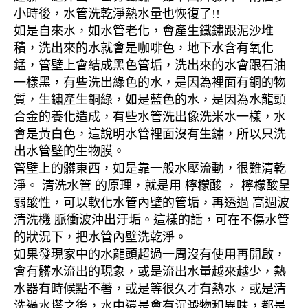
小時後，水管洗乾淨熱水量也恢復了!!
如是自來水，如水管老化，會產生鐵鏽跟泥沙堆
積，洗出來的水就會是咖啡色，地下水含有氧化
錳，管壁上會結成黑色管垢，洗出來的水會跟石油
一樣黑，有些洗出綠色的水，是因為裡面有銅的物
質，生鏽產生銅綠，如是藍色的水，是因為水龍頭
合金的養化造成，有些水管洗出像洗米水一樣，水
會是黃白色，這說明水管裡面沒有生鏽，所以只洗
出水管壁的生物膜。
管壁上的髒東西，如是靠一般水壓流動，很難清乾
淨。 清洗水管 的原理，就是用 檸檬酸 ， 檸檬酸呈
弱酸性，可以軟化水管內壁的管垢，再透過 高週波
清洗機 脈衝波沖出汙垢。這樣的話，可在不傷水管
的狀況下，把水管內壁洗乾淨。
如果發現家中的水龍頭超過一周沒有使用再開啟，
會有髒水流出的現象，或是流出水量越來越少，熱
水器有時候點不著，或是等很久才有熱水，或是清
洗過水塔之後，水中還是會有沉澱物和異味，都是