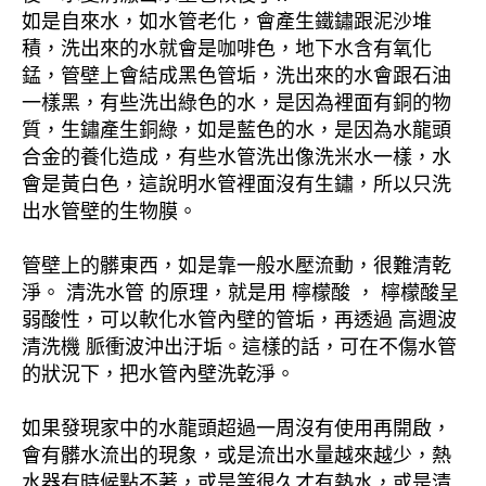
如是自來水，如水管老化，會產生鐵鏽跟泥沙堆
積，洗出來的水就會是咖啡色，地下水含有氧化
錳，管壁上會結成黑色管垢，洗出來的水會跟石油
一樣黑，有些洗出綠色的水，是因為裡面有銅的物
質，生鏽產生銅綠，如是藍色的水，是因為水龍頭
合金的養化造成，有些水管洗出像洗米水一樣，水
會是黃白色，這說明水管裡面沒有生鏽，所以只洗
出水管壁的生物膜。
管壁上的髒東西，如是靠一般水壓流動，很難清乾
淨。 清洗水管 的原理，就是用 檸檬酸 ， 檸檬酸呈
弱酸性，可以軟化水管內壁的管垢，再透過 高週波
清洗機 脈衝波沖出汙垢。這樣的話，可在不傷水管
的狀況下，把水管內壁洗乾淨。
如果發現家中的水龍頭超過一周沒有使用再開啟，
會有髒水流出的現象，或是流出水量越來越少，熱
水器有時候點不著，或是等很久才有熱水，或是清