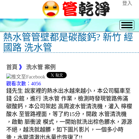
登入
熱水管管壁都是碳酸鈣? 新竹 經
國路 洗水管
首頁
》
洗水管 案例
觀看次數：4056
錢先生 說家裡的熱水出水越來越小，本公司驅車至
錢 公館，進行 洗水管 作業，檢測時發現管路佈滿
碳酸鈣，本公司架起 高周波水管清洗機，灌入 檸檬
酸水 至管路裡面，等了約15分，開啟 水管清洗機
，啟動 脈衝波 模式，一開始就洗出棕色髒水，源源
不絕，越洗就越髒，如下圖片影片，一個多小時
後，水變清澈出水量也恢復了!!