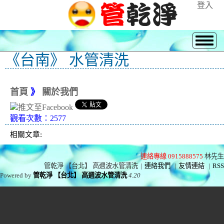
登入
《台南》 水管清洗
首頁
》
關於我們
觀看次數：2577
相關文章:
連絡專線 0915888575
林先生
管乾淨 【台北】 高週波水管清洗
|
連絡我們
|
友情連結
|
RSS
Powered by
管乾淨 【台北】 高週波水管清洗
4.20