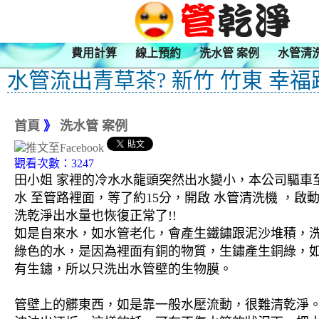
費用計算
線上預約
洗水管 案例
水管清
水管流出青草茶? 新竹 竹東 幸福
首頁
》
洗水管 案例
觀看次數：3247
田小姐 家裡的冷水水龍頭突然出水變小，本公司驅車至
水 至管路裡面，等了約15分，開啟 水管清洗機 ，
洗乾淨出水量也恢復正常了!!
如是自來水，如水管老化，會產生鐵鏽跟泥沙堆積，
綠色的水，是因為裡面有銅的物質，生鏽產生銅綠，
有生鏽，所以只洗出水管壁的生物膜。
管壁上的髒東西，如是靠一般水壓流動，很難清乾淨。 