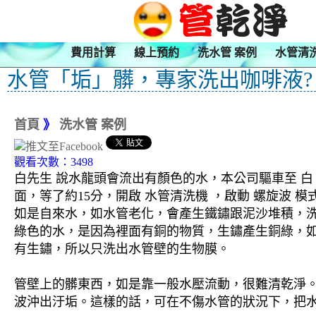
費用計算
線上預約
洗水管 案例
水管清
水管「垢」髒，專家洗出咖啡液? 
首頁
》
洗水管 案例
觀看次數：3498
白先生 說水龍頭會流出有顏色的水，本公司驅車至 白
面，等了約15分，開啟 水管清洗機 ，啟動 螺旋波
如是自來水，如水管老化，會產生鐵鏽跟泥沙堆積，
綠色的水，是因為裡面有銅的物質，生鏽產生銅綠，
有生鏽，所以只洗出水管壁的生物膜。
管壁上的髒東西，如是靠一般水壓流動，很難清乾淨。 
波沖出汙垢。這樣的話，可在不傷水管的狀況下，把