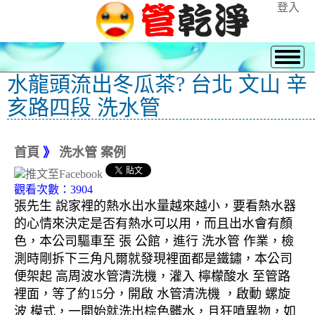
登入
水龍頭流出冬瓜茶? 台北 文山 辛
亥路四段 洗水管
首頁
》
洗水管 案例
觀看次數：3904
張先生 說家裡的熱水出水量越來越小，要看熱水器
的心情來決定是否有熱水可以用，而且出水會有顏
色，本公司驅車至 張 公館，進行 洗水管 作業，檢
測時剛拆下三角凡爾就發現裡面都是鐵鏽，本公司
便架起 高周波水管清洗機，灌入 檸檬酸水 至管路
裡面，等了約15分，開啟 水管清洗機 ，啟動 螺旋
波 模式，一開始就洗出棕色髒水，且狂噴異物，如