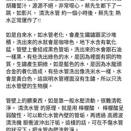
胡蘿蔔汁，源源不絕，非常噁心，蔡先生都下了一
跳，如影片， 清洗水管 約一個小時後，蔡先生 熱
水正常運作了!!
如是自來水，如水管老化，會產生鐵鏽跟泥沙堆
積，洗出來的水就會是咖啡色，地下水含有氧化
錳，管壁上會結成黑色管垢，洗出來的水會跟石油
一樣黑，有些洗出綠色的水，是因為裡面有銅的物
質，生鏽產生銅綠，如是藍色的水，是因為水龍頭
合金的養化造成，有些水管洗出像洗米水一樣，水
會是黃白色，這說明水管裡面沒有生鏽，所以只洗
出水管壁的生物膜。
管壁上的髒東西，如是靠一般水壓流動，很難清乾
淨。 清洗水管 的原理，就是用 檸檬酸 ， 檸檬酸呈
弱酸性，可以軟化水管內壁的管垢，再透過 高週波
清洗機 脈衝波沖出汙垢。這樣的話，可在不傷水管
的狀況下，把水管內壁洗乾淨。