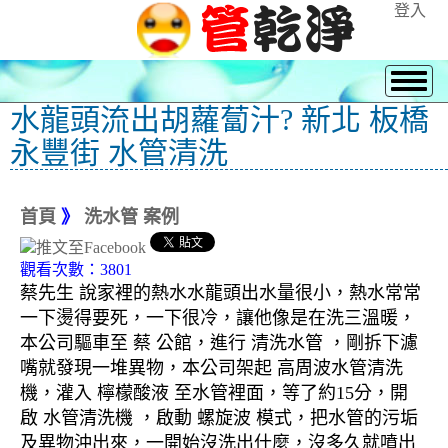
登入
水龍頭流出胡蘿蔔汁? 新北 板橋
永豐街 水管清洗
首頁
》
洗水管 案例
觀看次數：3801
蔡先生 說家裡的熱水水龍頭出水量很小，熱水常常
一下燙得要死，一下很冷，讓他像是在洗三溫暖，
本公司驅車至 蔡 公館，進行 清洗水管 ，剛拆下濾
嘴就發現一堆異物，本公司架起 高周波水管清洗
機，灌入 檸檬酸液 至水管裡面，等了約15分，開
啟 水管清洗機 ，啟動 螺旋波 模式，把水管的污垢
及異物沖出來，一開始沒洗出什麼，沒多久就噴出