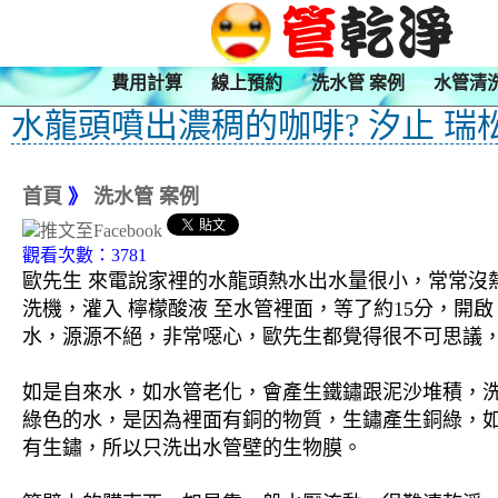
費用計算
線上預約
洗水管 案例
水管清
水龍頭噴出濃稠的咖啡? 汐止 瑞
首頁
》
洗水管 案例
觀看次數：3781
歐先生 來電說家裡的水龍頭熱水出水量很小，常常沒熱
洗機，灌入 檸檬酸液 至水管裡面，等了約15分，開
水，源源不絕，非常噁心，歐先生都覺得很不可思議，如
如是自來水，如水管老化，會產生鐵鏽跟泥沙堆積，
綠色的水，是因為裡面有銅的物質，生鏽產生銅綠，
有生鏽，所以只洗出水管壁的生物膜。