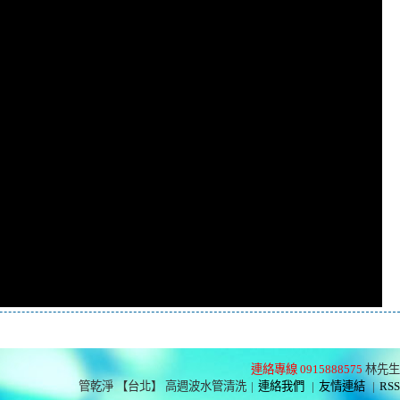
連絡專線 0915888575
林先生
管乾淨 【台北】 高週波水管清洗
|
連絡我們
|
友情連結
|
RSS