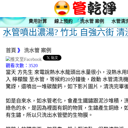
費用計算
線上預約
洗水管 案例
水管清
水管噴出濃湯? 竹北 自強六街 
首頁
》
洗水管 案例
觀看次數：3520
當天 方先生 來電說熱水水龍頭出水量很小，沒熱水用
入 檸檬酸 至水管，等候約20分鐘後，啟動 水管清
驚訝，還噴出一堆碳酸鈣，如下影片圖片，清洗完畢後，
如是自來水，如水管老化，會產生鐵鏽跟泥沙堆積，
綠色的水，是因為裡面有銅的物質，生鏽產生銅綠，
有生鏽，所以只洗出水管壁的生物膜。