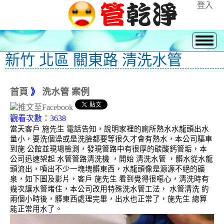
登入
新竹 北區 關東路 清洗水管
首頁
》
洗水管 案例
觀看次數：3638
當天客戶 施先生 電話告知，說明家裡的廁所熱水水龍頭出水
量小，要洗個澡或是洗臉都要等很久才會有熱水，本公司驅車
到施 公館並現場檢測，發現管路中有很厚的碳酸鈣管垢，本
公司迅速架起 水管管路清洗機 ，開始 清洗水管 ，髒水從水龍
頭流出，噴出不少一塊塊髒東西，水龍頭像是源源不絕的礦
泉，如下圖及影片，客戶 施先生 看到覺得很噁心，清洗時有
幾次讓水管堵住，本公司改用特殊洗水管工法， 水管清洗 約
兩個小時後，髒東西處理完畢，出水也正常了，施先生 總算
能正常用水了。