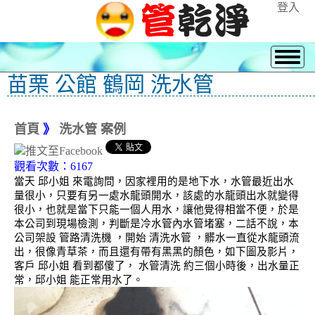
登入
苗栗 公館 鶴岡 洗水管
首頁
》
洗水管 案例
觀看次數：6167
當天 邱小姐 來電詢問，因家裡用的是地下水，水管最近出水
量很小，只要有另一處水龍頭開水，該處的水龍頭出水就變得
很小，也就是當下只能一個人用水，讓他覺得相當不便，於是
本公司到現場檢測，判斷是冷水管內水管堵塞，二話不說，本
公司架設 管路清洗機 ，開始 清洗水管 ，髒水一直從水龍頭流
出，很像青草茶，而且還有帶有黑黑的顏色，如下圖及影片，
客戶 邱小姐 看到都傻了， 水管清洗 約三個小時後，出水量正
常，邱小姐 能正常用水了。