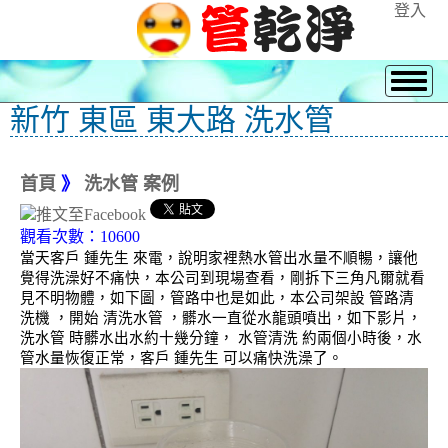
登入
新竹 東區 東大路 洗水管
首頁
》
洗水管 案例
觀看次數：10600
當天客戶 鍾先生 來電，說明家裡熱水管出水量不順暢，讓他
覺得洗澡好不痛快，本公司到現場查看，剛拆下三角凡爾就看
見不明物體，如下圖，管路中也是如此，本公司架設 管路清
洗機 ，開始 清洗水管 ，髒水一直從水龍頭噴出，如下影片，
洗水管 時髒水出水約十幾分鐘， 水管清洗 約兩個小時後，水
管水量恢復正常，客戶 鍾先生 可以痛快洗澡了。