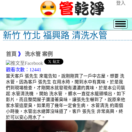
登入
新竹 竹北 福興路 清洗水管
首頁
》
洗水管 案例
觀看次數：12441
當天客戶 張先生 來電告知，說剛剛買了一戶中古屋，想要 洗
水管，因為客戶 張先生 在用水時，聞到水中有異味，於是我
們到現場檢查，才剛開水就發現有濃濃的異味，於是本公司裝
起 水管清洗機 ，開始 洗水管 ，髒水一直從水龍頭噴出，如下
影片，而且整間屋子瀰漫著臭味，讓張先生嚇到了，說原來他
家水管這麼臭，如果用了幾年一定會生病， 水管清洗 約兩個
小時後，水管出水總算沒味道了，客戶 張先生 非常高興，終
於可以安心用水了。