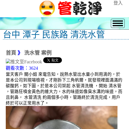
登入
台中 潭子 民族路 清洗水管
首頁
》
洗水管 案例
觀看次數：3624
當天客戶 關小姐 來電告知，說熱水管出水量小到用滴的，於
是本公司到現場檢視，才剛拆下三角帆爾，就發現裡面滿滿的
碳酸鈣，如下圖，於是本公司架起 水管清洗機 ，開始 清水管
，管路狂噴金黃色的維大力，水的味道如像臭水溝的味道，而
且刺鼻， 水管清洗 約兩個多小時，管路終於清洗完成，用戶
終於可以正常用水了。