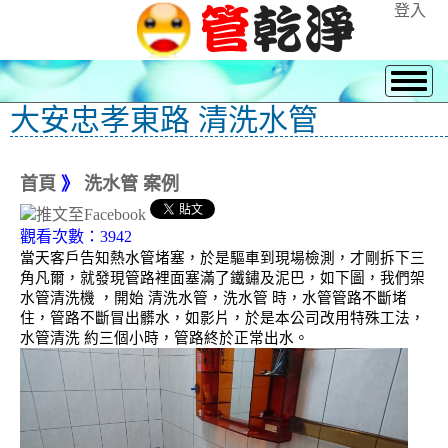
登入
大安忠孝東路 清洗水管
首頁
》
洗水管 案例
觀看次數：3942
當天客戶告知熱水管堵塞，於是驅車到現場檢測，才剛拆下三
角凡爾，就發現管路裡面塞滿了鐵鏽及泥巴，如下圖，我們架
水管清洗機 ，開始 清洗水管，洗水管 時，水管管路不斷堵
住，管路不斷冒出髒水，如影片，於是本公司改用特殊工法，
水管清洗 約三個小時，管路終於正常出水。