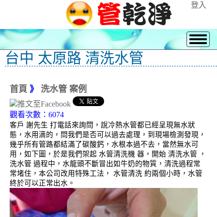
登入
台中 太原路 清洗水管
首頁
》
洗水管 案例
觀看次數：6074
客戶 謝先生 打電話來詢問，說冷熱水管都已經呈現無水狀
態，水用滴的，問我們是否可以過去處理，到現場檢測發現，
幾乎所有管路都結滿了碳酸鈣，水根本過不去，當然無水可
用，如下圖，於是我們架起 水管清洗機 器，開始 清洗水管 ，
洗水管 過程中，水龍頭不斷冒出如牛奶的物質，清洗過程常
常堵住，本公司改用特殊工法， 水管清洗 約兩個小時，水管
終於可以正常出水。