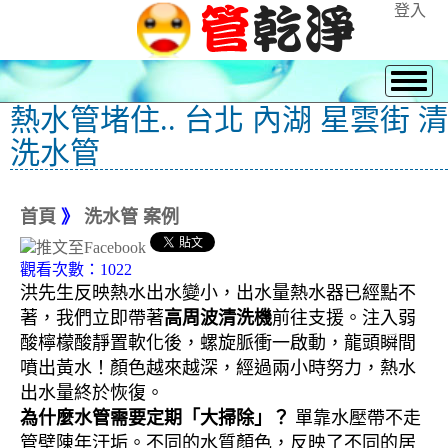
登入
熱水管堵住.. 台北 內湖 星雲街 清
洗水管
首頁
》
洗水管 案例
觀看次數：1022
洪先生反映熱水出水變小，出水量熱水器已經點不
著，我們立即帶著
高周波清洗機
前往支援。注入弱
酸檸檬酸靜置軟化後，螺旋脈衝一啟動，龍頭瞬間
噴出黃水！顏色越來越深，經過兩小時努力，熱水
出水量終於恢復。
為什麼水管需要定期「大掃除」？
單靠水壓帶不走
管壁陳年汙垢。不同的水質顏色，反映了不同的居