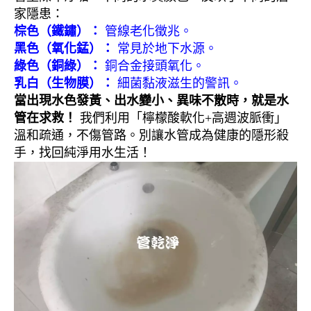
家隱患：
棕色（鐵鏽）：
管線老化徵兆。
黑色（氧化錳）：
常見於地下水源。
綠色（銅綠）：
銅合金接頭氧化。
乳白（生物膜）：
細菌黏液滋生的警訊。
當出現水色發黃、出水變小、異味不散時，就是水
管在求救！
我們利用「檸檬酸軟化+高週波脈衝」
溫和疏通，不傷管路。別讓水管成為健康的隱形殺
手，找回純淨用水生活！