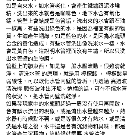
如是自來水，如水管老化，會產生鐵鏽跟泥沙堆
積，洗出來的水就會是咖啡色，地下水含有氧化
錳，管壁上會結成黑色管垢，洗出來的水會跟石油
一樣黑，有些洗出綠色的水，是因為裡面有銅的物
質，生鏽產生銅綠，如是藍色的水，是因為水龍頭
合金的養化造成，有些水管洗出像洗米水一樣，水
會是黃白色，這說明水管裡面沒有生鏽，所以只洗
出水管壁的生物膜。
管壁上的髒東西，如是靠一般水壓流動，很難清乾
淨。 清洗水管 的原理，就是用 檸檬酸 ， 檸檬酸呈
弱酸性，可以軟化水管內壁的管垢，再透過 高週波
清洗機 脈衝波沖出汙垢。這樣的話，可在不傷水管
的狀況下，把水管內壁洗乾淨。
如果發現家中的水龍頭超過一周沒有使用再開啟，
會有髒水流出的現象，或是流出水量越來越少，熱
水器有時候點不著，或是等很久才有熱水，或是清
洗過水塔之後，水中還是會有沉澱物和異味，都是
水管產生沉積物，這時候就需要 水管清洗