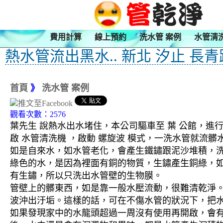
費用計算
線上預約
洗水管 案例
水管清
熱水管流出黑水.. 新北 汐止 長
首頁
》
洗水管 案例
觀看次數：2576
葉先生 說熱水出水堵住，本公司驅車至 葉 公館，進行
啟 水管清洗機 ，啟動 螺旋波 模式，一洗水管就流
如是自來水，如水管老化，會產生鐵鏽跟泥沙堆積，
綠色的水，是因為裡面有銅的物質，生鏽產生銅綠，
有生鏽，所以只洗出水管壁的生物膜。
管壁上的髒東西，如是靠一般水壓流動，很難清乾淨。 
波沖出汙垢。這樣的話，可在不傷水管的狀況下，把
如果發現家中的水龍頭超過一周沒有使用再開啟，會