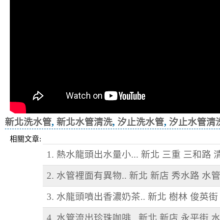
新北洗水管
,
新北水管清洗
,
汐止洗水管
,
汐止水管清
相關文章:
1. 熱水龍頭出水量小... 新北 三重 三和路
2. 水管裡面有異物.. 新北 新店 秀水路 水
3. 水龍頭噴出香濃奶茶.. 新北 樹林 俊英街
4. 水管流出珍珠咖啡.. 新北 新店 永平街 