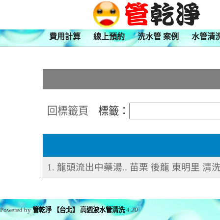
費用計算
線上預約
洗水管 案例
水管清
回標籤頁
標籤：
1. 龍頭流出中藥湯.. 苗栗 後龍 東明里 清
Powered by
管乾淨 【台北】 高週波水管清洗
4.20