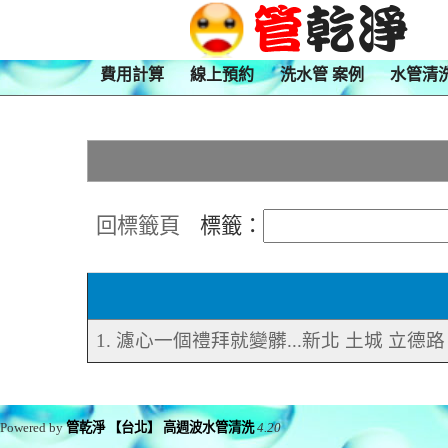
費用計算
線上預約
洗水管 案例
水管清
回標籤頁
標籤：
1. 濾心一個禮拜就變髒...新北 土城 立德
Powered by
管乾淨 【台北】 高週波水管清洗
4.20