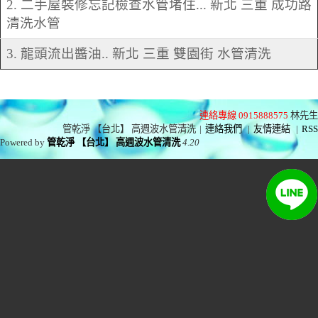
2. 二手屋裝修忘記檢查水管堵住... 新北 三重 成功路
清洗水管
3. 龍頭流出醬油.. 新北 三重 雙園街 水管清洗
連絡專線 0915888575
林先生
管乾淨 【台北】 高週波水管清洗
|
連絡我們
|
友情連結
|
RSS
Powered by
管乾淨 【台北】 高週波水管清洗
4.20