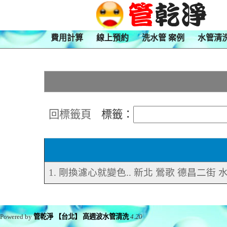
費用計算
線上預約
洗水管 案例
水管清
回標籤頁
標籤：
1. 剛換濾心就變色.. 新北 鶯歌 德昌二街
Powered by
管乾淨 【台北】 高週波水管清洗
4.20