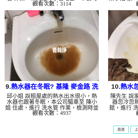
觀看次數：3114
架起 高周波水管清洗機，灌入 檸檬酸
發現管路
至管路裡面，等了約15分，開啟 水管
高周波水管
清洗機 ，啟動 螺旋波 模式，一洗水管
路裡面，等
就噴棕色髒水，髒水越洗就越髒，如下
機 ，啟動
圖片影片，兩個多小時後，管路清洗乾
髒水，常常
淨出水量也恢復了!! 如是自來水，如水
法處理，一
管老化，會產生鐵鏽跟泥沙堆積，洗出
洗就越髒，
來的水就會是咖啡色，地下水含有氧化
後，管路
錳，管壁上會結成黑色管垢，洗出來的
了!! 如是
水會跟石油一樣黑，有些洗出綠色的
鐵鏽跟泥沙
水，是因為裡面有銅的物質，生鏽產生
啡色，地下
銅...
9.
熱水器在冬眠? 基隆 麥金路 洗
10.
熱水忽
邱小姐 說租屋處的熱水出水很小，熱
陳先生 說
水管
水器也跟著冬眠，本公司驅車至 陳小
器忽冷忽熱
姐 住處，進行 洗水管 作業，檢測時並
館，進行 
觀看次數：4937
無發現，本公司架起 高周波水管清洗
現，本公司
機，灌入 檸檬酸 至管路裡面，等了約
灌入 檸檬
15分，開啟 水管清洗機 ，啟動 螺旋波
分，開啟 
頁首
模式，一洗水管就是棕色髒水，越洗就
模式，一洗
越髒，髒水狂噴，如下圖片影片，兩個
就越髒，如