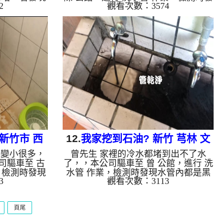
2
觀看次數：3574
說把水塔清洗
現管路內壁已經堵死，本公司架起 高
，檢測時發現
周波水管清洗機，灌入 檸檬酸 至管路
公司架起 高
裡面，等了約15分，開啟 水管清洗機
檬酸 至管路
，啟動 螺旋波 模式，一洗水管都是髒
 水管清洗機
水，越洗就越髒，如下圖片影片，兩個
水管就是黃色
小時後，管路清洗乾淨熱水出水量也恢
個小時後，水
復了!! 如是自來水，如水管老化，會產
水量恢復正
生鐵鏽跟泥沙堆積，洗出來的水就會是
管老化，會產生
咖啡色，地下水含有氧化錳，管壁上會
的水就會是咖
結成黑色管垢，洗出來的水會跟石油一
，管壁上會結
樣黑，有些洗出綠色的水，是因為裡面
有...
新竹市 西
12.
我家挖到石油? 新竹 芎林 文
水變小很多，
曾先生 家裡的冷水都堵到出不了水
洗
衡路 洗水管
司驅車至 古
了，，本公司驅車至 曾 公館，進行 洗
，檢測時發現
水管 作業，檢測時發現水管內都是黑
3
觀看次數：3113
起 高周波水
色管垢，本公司架起 高周波水管清洗
至管路裡面，
機，灌入 檸檬酸 至管路裡面，等了約
洗機 ，啟動
15分，開啟 水管清洗機 ，啟動 螺旋
頁尾
就是棕色髒
波 模式，因為曾先生家是用地下水，
影片，兩個多
一開始就洗出黑色髒水，越洗就越髒顏