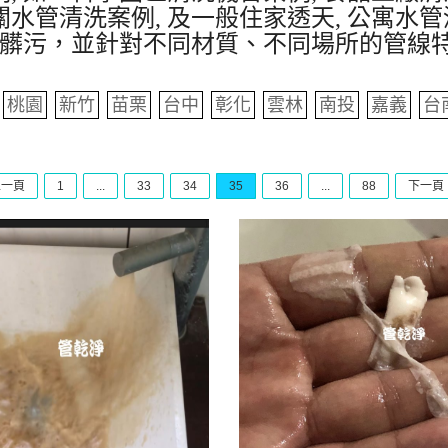
水管清洗案例, 及一般住家透天, 公寓水管
髒污，並針對不同材質、不同場所的管線
桃園
新竹
苗栗
台中
彰化
雲林
南投
嘉義
台
上一頁
1
...
33
34
35
36
...
88
下一頁