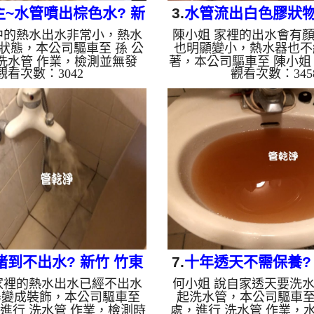
~水管噴出棕色水? 新
3.
水管流出白色膠狀物?
中的熱水出水非常小，熱水
陳小姐 家裡的出水會有
 民主路 水管清洗
梅 青山二街 洗
狀態，本公司驅車至 孫 公
也明顯變小，熱水器也不
洗水管 作業，檢測並無發
著，本公司驅車至 陳小姐 
觀看次數：3042
觀看次數：345
架起 高周波水管清洗機，
水管 作業，檢測並無發
酸 至管路裡面，等了約15
起 高周波水管清洗機，灌入
水管清洗機 ，啟動 螺旋波
管路裡面，等了約15分，
水管就噴棕色髒水，越洗就
洗機 ，啟動 螺旋波 模式
圖片影片，兩個多小時後，
噴出白色膠狀物，沒多久
出水量也恢復了!! 如是自
越洗就越髒，還掉出一堆
管老化，會產生鐵鏽跟泥沙
片影片，兩個多小時後，
來的水就會是咖啡色，地下
量也恢復了!! 如是自來
化錳，管壁上會結成黑色管
化，會產生鐵鏽跟泥沙堆
的水會跟石油一樣黑，有些
水就會是咖啡色，地下水
的水，是因為裡面有銅的物
管壁上會結成黑色管垢，
質，生鏽產...
跟石...
堵到不出水? 新竹 竹東
7.
十年透天不需保養? 
家裡的熱水出水已經不出水
何小姐 說自家透天要洗
竹中路 洗水管
工業一路 清洗
器變成裝飾，本公司驅車至
起洗水管，本公司驅車至
，進行 洗水管 作業，檢測時
處，進行 洗水管 作業，