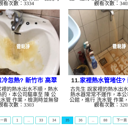
觀看次數：3334
觀看次數：340
內壁都是鐵鏽，本公司架起
裡面有泥及青苔，二話不
清洗機，灌入 檸檬酸 至管
乾淨，洗好後開始洗水管
了約15分，開啟 水管清洗
有些管路出水比較小，本
 螺旋波 模式，一洗水管就噴
周波水管清洗機，灌入 檸
洗到水管堵住，改用特殊工
裡面，等了約15分，開啟
下就洗通了，髒水狂噴，越
，啟動 脈衝 模式，一洗
如下圖片影片，兩個多小時
髒水，如下圖片影片，三
清洗乾淨熱水出水量也恢復
塔及水管都清洗乾淨，出
自來水，如水管老化，會產生
常!! 如是自來水，如水
堆積，洗出來的水就會是咖
鐵鏽跟泥沙堆積，洗出來
水含有氧化錳，管壁上會結
啡色，地下水含有氧化錳
成黑...
成黑色...
冷忽熱? 新竹市 高翠
11.
家裡熱水管堵住? 
家裡的熱水出水不順，熱水
古先生 說家裡的熱水出
路 清洗水管
大路 水管清
的，本公司驅車至 陳 公
熱水器常常不運作，本公
洗水管 作業，檢測時並無發
公館，進行 洗水管 作業
觀看次數：3303
觀看次數：320
架起 高周波水管清洗機，
管路都是鐵鏽，本公司架
酸 至管路裡面，等了約15
管清洗機，灌入 檸檬酸 
水管清洗機 ，啟動 螺旋波
等了約15分，開啟 水管清
上一頁
1
...
33
34
35
36
...
88
下一頁
水管就是黃棕色髒水，越洗
螺旋波 模式，一洗水管
下圖片影片，兩個小時後，
水，越來越髒，如下圖片