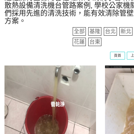
散熱設備清洗機台管路案例, 學校公家機關
們採用先進的清洗技術，能有效清除管壁
方案。
全部
基隆
台北
新北
花蓮
台東
頁首