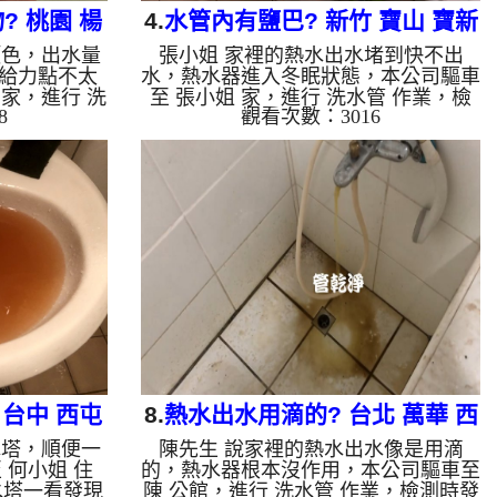
 桃園 楊
4.
水管內有鹽巴? 新竹 寶山 寶新
顏色，出水量
張小姐 家裡的熱水出水堵到快不出
水管
路 清洗水管
給力點不太
水，熱水器進入冬眠狀態，本公司驅車
家，進行 洗
至 張小姐 家，進行 洗水管 作業，檢
8
觀看次數：3016
現，本公司架
測後發現管路內都是碳酸鈣，看起來跟
 檸檬酸 至
鹽巴一樣，本公司架起 高周波水管清
開啟 水管清
洗機，灌入 檸檬酸 至管路裡面，等了
，一洗水管就
約15分，開啟 水管清洗機 ，啟動 螺旋
流出鐵鏽水，
波 模式，一洗水管就噴棕色髒水，越
鐵鏽，如下圖
洗就越髒，還掉出一公分鐵鏽，如下圖
水管洗乾淨水
片影片，兩個多小時後，水管洗乾淨熱
水，如水管老
水量也恢復了!! 如是自來水，如水管老
積，洗出來的
化，會產生鐵鏽跟泥沙堆積，洗出來的
含有氧化錳，
水就會是咖啡色，地下水含有氧化錳，
洗出來的水會
管壁上會結成黑色管垢，洗出來的水會
跟石...
台中 西屯
8.
熱水出水用滴的? 台北 萬華 西
水塔，順便一
陳先生 說家裡的熱水出水像是用滴
水管
園路 水管清洗
 何小姐 住
的，熱水器根本沒作用，本公司驅車至
水塔一看發現
陳 公館，進行 洗水管 作業，檢測時發