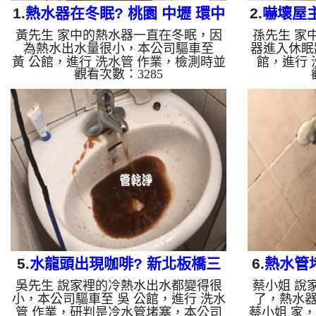
1.
熱水器在冬眠? 桃園 中壢 環中
2.
嚇壞屋主
黃先生 家中的熱水器一直在冬眠，因
孫先生 家
東路 清洗水管
竹
為熱水出水量很小，本公司驅車至
器進入休眠
黃 公館，進行 洗水管 作業，檢測時並
館，進行 
觀看次數：3285
無發現，本公司架起 高周波水管清洗
現，本公司
機，灌入 檸檬酸 至管路裡面，等了約
灌入 檸檬
15分，開啟 水管清洗機 ，啟動 脈
分，開啟 
衝 模式，一洗水管就噴棕色髒水，越
模式，一洗
洗就越髒，如下圖片影片，兩個多小時
越髒，如下
後，水管清洗乾淨熱水出水量也恢復正
管路清洗乾淨
常了!! 如是自來水，如水管老化，會產
來水，如水
生鐵鏽跟泥沙堆積，洗出來的水就會是
堆積，洗出
咖啡色，地下水含有氧化錳，管壁上會
水含有氧
結成黑色管垢，洗出來的水會跟石油一
垢，洗出來
樣黑，有些洗出綠色的水，是因為裡面
洗出綠色
有銅的物...
5.
水龍頭出現咖啡? 新北板橋三
6.
熱水管
吳先生 說家裡的冷熱水出水都變得很
蔡小姐 說
民路 水管清洗
小，本公司驅車至 吳 公館，進行 洗水
了，熱水
管 作業，研判是冷水管堵塞，本公司
蔡小姐 家