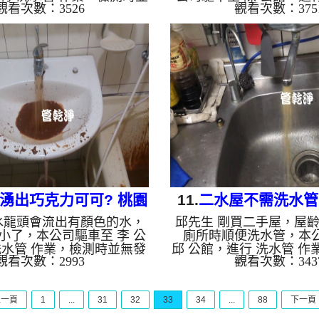
觀看次數：3526
觀看次數：375
公司架起 高周波水管清洗
業，檢測時並無發現，本
檸檬酸 至水管，等了約15
周波水管清洗機，灌入 
 水管清洗機 ，啟動 螺旋
管，等了約15分，開啟 水
一洗水管就流出藍色水，連
啟動 螺旋波 模式，一洗
跳，看起來就像是藍色的運
色髒水，髒水源源不絕，
下圖片影片，髒水流了約兩
如下圖片影片，髒水流了
路清洗乾淨出水量恢復正常
最後管路清洗乾淨出水量
自來水，如水管老化，會產
如是自來水，如水管老化
沙堆積，洗出來的水就會是
跟泥沙堆積，洗出來的水
下水含有氧化錳，管壁上會
色，地下水含有氧化錳，
垢，洗出來的水會跟石油一
黑色管垢，洗出來的水會
黑，有些洗出...
黑，有些洗...
湧出巧克力可可? 桃園
11.
二水屋不需洗水管?
水龍頭會流出有顏色的水，
邱先生 剛買二手屋，屋齡
 五聖路 清洗水管
南 萬大街 水管
小了，本公司驅車至 李 公
廁所時順便洗水管，本
洗水管 作業，檢測時並無發
邱 公館，進行 洗水管 作
觀看次數：2993
觀看次數：343
本公司架起 高周波水管清
無發現，本公司架起 高
 檸檬酸 至管路裡面，等了
機，灌入 檸檬酸 至管路
啟 水管清洗機 ，啟動 螺旋
15分，開啟 水管清洗機 
上一頁
1
...
31
32
33
34
...
88
下一頁
一洗水管就流出黃色髒水，
波 模式，一洗水管就流
成棕色泥水，看起來跟巧克
如下圖片影片，兩個多小