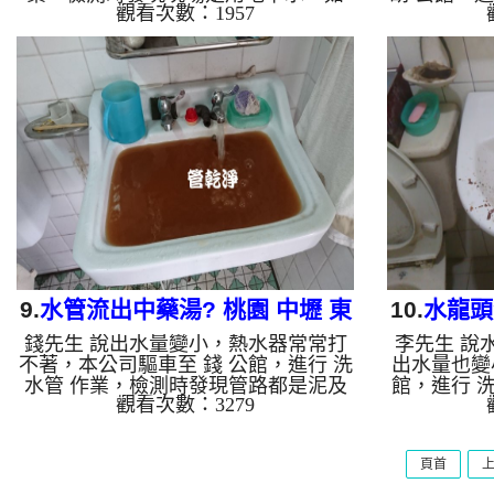
觀看次數：1957
圖，本公司架起 高周波水管清洗機，
無發現，本
灌入 檸檬酸 至管路裡面，等了約15
機，灌入 
分，開啟 水管清洗機 ，啟動 螺旋
分，開啟
波 模式，一洗水管就噴黑色髒水，流
波 模式，
出的黑水跟石油依樣，如下圖片影片，
我們都嚇一
八個多小時後，出水才變乾淨出水量恢
動飲料，如
復正常。 如是自來水，如水管老化，
個小時，管
會產生鐵鏽跟泥沙堆積，洗出來的水就
了。 如是
會是咖啡色，地下水含有氧化錳，管壁
生鐵鏽跟泥
上會結成黑色管垢，洗出來的水會跟石
咖啡色，地
油一樣黑，有些洗出綠色的水，是因為
結成黑色管
裡面有銅的物質，...
樣
9.
水管流出中藥湯? 桃園 中壢 東
10.
水龍頭
錢先生 說出水量變小，熱水器常常打
李先生 說
芝路 洗水管
中壢
不著，本公司驅車至 錢 公館，進行 洗
出水量也變
水管 作業，檢測時發現管路都是泥及
館，進行 
觀看次數：3279
鐵鏽，如圖，本公司架起 高周波水管
現，如圖，
清洗機，灌入 檸檬酸 至水管，等了約
洗機，灌入
15分，開啟 水管清洗機 ，啟動 螺旋
約15分，開
頁首
波 模式，一洗水管就流出棕色髒水，
波 模式，
沒多久就變成泥水，看起來跟中藥湯一
沒多久就變