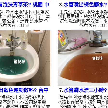
有泡沫青草茶? 桃園 中
3.
水管噴出棕色髒水? 
家裡冷水出水很小，因為家
王先生 說家裡水管出水
 龍岡路 水管清洗
路 洗水管
水，都快沒水可以用了，本
到剩尿尿般，熱水器沒辦
 簡 公館，進行 洗水管 作
讓他洗澡時很不方便，本
觀看次數：3150
觀看次數：315
並無發現，本公司架起 高
王 公館，進行 洗水管 作
洗機，灌入 檸檬酸 至水
無發現，本公司架起 高
15分，開啟 水管清洗機 ，
機，灌入 檸檬酸 至水管
波 模式，一洗水管就流出黑
分，開啟 水管清洗機 ，
下又變成黃色，髒水源源不
波 模式，一洗水管就流
成了泡沫青草茶，如下圖片
髒水源源不絕，還一直掉
個多小時後，管路清洗乾淨
圖片影片，約兩個小時後
正常了。 如是自來水，如
淨出水量恢復正常了。 
會產生鐵鏽跟泥沙堆積，洗
如水管老化，會產生鐵鏽
會是咖啡色，地下水含有氧
洗出來的水就會是咖啡色
上會結成黑色管垢，洗出來
氧化錳，管壁上會結成黑
的水會跟...
來的水會跟石..
出藍色運動飲料? 台中
7.
水管髒水流三小時? 
家裡熱水出水量變的很小，
陳先生 說家裡水龍頭出
屯 松竹路 洗水管
北平路 清洗
常不運作，本公司驅車至
水器動作異常，讓他用水
進行 洗水管 作業，檢測時並
公司驅車至 陳 公館，進行