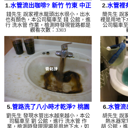
1.
水管流出咖啡? 新竹 竹東 中正
2.
水管裡
錢先生 說家裡水龍頭出水很小，出水
簡先生 說
南路 清洗水管
壢
也有顏色，本公司驅車至 錢 公館，進
裡是用地下
行 洗水管 作業，檢測時發現管路都是
公司驅車至
觀看次數：3303
鐵鏽及管垢，本公司架起 高周波水管
業，檢測時
清洗機，灌入 檸檬酸 至水管，等了約
周波水管清
15分，開啟 水管清洗機 ，啟動 螺旋
管，等了約
波 模式，一洗水管就流出棕色髒水，
啟動 螺旋
一下又變成深棕色泥水，髒水源源不
色髒水，一
絕，看起來跟咖啡一樣，如下圖片影
絕，最後變
片，兩個多小時後，管路清洗乾淨出水
影片，約四
量恢復正常了。 如是自來水，如水管
出水量恢復
老化，會產生鐵鏽跟泥沙堆積，洗出來
水管老化，
的水就會是咖啡色，地下水含有氧化
出來的水就
錳，管壁上會結成黑色管垢，洗出來的
化錳，管壁
水會跟石油一樣...
5.
管路洗了八小時才乾淨? 桃園
6.
水管流
劉先生 發現水管出水越來越小，本公
胡先生 說
大溪 石園路 水管清洗
北
司驅車至 劉 公館，進行 洗水管 作
熱水器常
業，檢測時發現現場是用地下水，如
胡 公館，