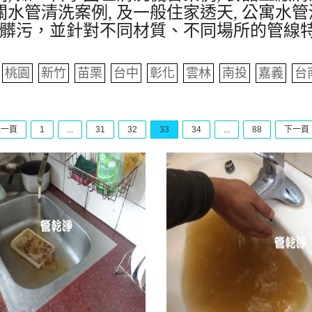
水管清洗案例, 及一般住家透天, 公寓水管
髒污，並針對不同材質、不同場所的管線
桃園
新竹
苗栗
台中
彰化
雲林
南投
嘉義
台
上一頁
1
...
31
32
33
34
...
88
下一頁