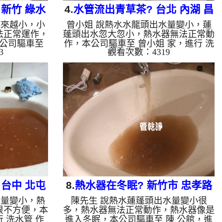
新竹 綠水
4.
水管流出青草茶? 台北 內湖 昌
越來越小，小
曾小姐 說熱水水龍頭出水量變小，蓮
寧路 清洗水管
法正常運作，
蓬頭出水忽大忽小，熱水器無法正常動
公司驅車至
作，本公司驅車至 曾小姐 家，進行 洗
3
觀看次數：4319
業，檢測時並
水管 作業，檢測時並無發現，本公司
周波水管清洗
架起 高周波水管清洗機，灌入 檸檬酸
，等了約15
至水管，等了約15分，開啟 水管清洗
啟動 螺旋
機 ，啟動 螺旋波 模式，一洗水管就流
出棕色髒水，
出棕色髒水，髒水越來就越多，如下圖
出異物，如下
片影片，兩個多小時後，管路洗乾淨入
，管路清洗乾
水出水量恢復正常了。 如是自來水，
如是自來水，
如水管老化，會產生鐵鏽跟泥沙堆積，
跟泥沙堆積，
洗出來的水就會是咖啡色，地下水含有
，地下水含有
氧化錳，管壁上會結成黑色管垢，洗出
色管垢，洗出
來的水會跟石油一樣黑，有些洗出綠色
.
的水...
台中 北屯
8.
熱水器在冬眠? 新竹市 忠孝路
水量變小，熱
陳先生 說熱水蓮蓬頭出水量變小很
水管
水管清洗
很不方便，本
多，熱水器無法正常動作，熱水器像是
 洗水管 作
進入冬眠，本公司驅車至 陳 公館，進