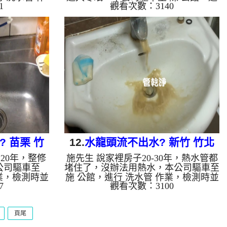
1
觀看次數：3140
公司架起 高
行 洗水管 作業，檢測時並無發現，本
檸檬酸 至水
公司架起 高周波水管清洗機，灌入 檸
管清洗機 ，
檬酸 至水管，等了約15分，開啟 水管
水管就流出棕
清洗機 ，啟動 螺旋波 模式，一洗水管
越洗就越多，
就流出棕色髒水，還一直掉出異物，如
約三個小時，
下圖片影片，兩個多小時後，管路清洗
恢復正常了。
乾淨出水量恢復了。 如是自來水，如
，會產生鐵鏽
水管老化，會產生鐵鏽跟泥沙堆積，洗
就會是咖啡
出來的水就會是咖啡色，地下水含有氧
管壁上會結成
化錳，管壁上會結成黑色管垢，洗出來
跟石油一樣
的水會跟石油一樣黑，有些洗出綠色的
水，是...
 苗栗 竹
12.
水龍頭流不出水? 新竹 竹北
20年，整修
施先生 說家裡房子20-30年，熱水管都
清洗
國華街 洗水管
公司驅車至
堵住了，沒辦法用熱水，本公司驅車至
業，檢測時並
施 公館，進行 洗水管 作業，檢測時並
7
觀看次數：3100
周波水管清洗
無發現，如圖，本公司架起 高周波水
裡面，等了約
管清洗機，灌入 檸檬酸 至管路裡面，
，啟動 螺旋
等了約15分，開啟 水管清洗機 ，啟動
頁尾
出黃色髒水，
螺旋波 模式，一洗水管就流出黃色髒
時後，水管管
水，如下圖片影片，兩個多小時後，水