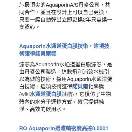
芯最頂尖的AquaporinA/S丹麥公司，共
同合作，並且在設計上可以自己更換，
只要一鍵自動彈出立即更換2年只需換一
支濾心。
Aquaporin
水通道蛋白膜技術，這項技
術獲得諾貝爾獎
濾芯為Aquaporin水通道蛋白膜濾芯，是
由丹麥公司製造：這款飛利浦飲水機引
以為傲的技術，採用Aquaporin水通道蛋
白技術，這項技術獲得
化學獎
諾貝爾
(
wiki
鏈結
)，它模仿了生物
水通道蛋白膜
體內的水分子運輸方式，確保提供純
淨、高效的飲用水。
RO Aquaporin
過濾精密度高達
0.0001