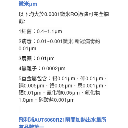
微米
μm
以下均大於0.0001微米RO過濾可完全攔
截:
1細菌
：
0.4~1.1
μm
2病毒
：
0.01~0.001
微米.新冠病毒約
0.01
μm
3
農藥
：
0.01
μm
4氯離子
：
0.0002
μ
m
5重金屬包含
：铅
0.01
μ
m
．
砷
0.01
μ
m
．
镉
0.005
μ
m
．
铬
0.05
μ
m
．
汞
0.001
μ
m
．
硒
0.01
μ
m
．
氰化物
0.05
μ
m
．
氟化物
1.0
μ
m
．
硝酸盐
0.001
μ
m
飛利浦AUT6060R21瞬間加熱出水量所
有品牌第一