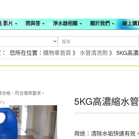
洗 影片
問與答
淨水器相關
關於我們
線上購
： 您所在位置：
購物車首頁
》
水管清洗劑
》 5KG高
驗合格，符合環保要求。
5KG高濃縮水
x">
用途：清除水垢快速有效