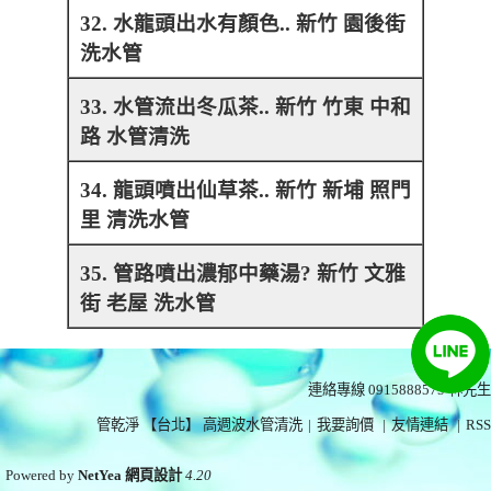
32. 水龍頭出水有顏色.. 新竹 園後街
洗水管
33. 水管流出冬瓜茶.. 新竹 竹東 中和
路 水管清洗
34. 龍頭噴出仙草茶.. 新竹 新埔 照門
里 清洗水管
35. 管路噴出濃郁中藥湯? 新竹 文雅
街 老屋 洗水管
連絡專線 0915888575
林先生
管乾淨 【台北】 高週波水管清洗
|
我要詢價
|
友情連結
|
RSS
Powered by
NetYea 網頁設計
4.20