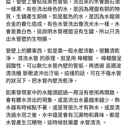
錳，管壁上會結成黑色管垢，洗出來的水會跟石油
一樣黑，有些洗出綠色的水，是因為裡面有銅的物
質，生鏽產生銅綠，如是藍色的水，是因為水龍頭
合金的養化造成，有些水管洗出像洗米水一樣，水
會是黃白色，這說明水管裡面沒有生鏽，所以只洗
出水管壁的生物膜。
管壁上的髒東西，如是靠一般水壓流動，很難清乾
淨。 清洗水管 的原理，就是用 檸檬酸 ， 檸檬酸呈
弱酸性，可以軟化水管內壁的管垢，再透過 高週波
清洗機 脈衝波沖出汙垢。這樣的話，可在不傷水管
的狀況下，把水管內壁洗乾淨。
如果發現家中的水龍頭超過一周沒有使用再開啟，
會有髒水流出的現象，或是流出水量越來越少，熱
水器有時候點不著，或是等很久才有熱水，或是清
洗過水塔之後，水中還是會有沉澱物和異味，都是
水管產生沉積物，這時候就需要 水管清洗 。