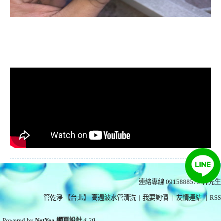
清洗水管, 水管清洗, 洗水管, 熱水忽
冷忽熱
連絡專線 0915888575
林先生
管乾淨 【台北】 高週波水管清洗
|
我要詢價
|
友情連結
|
RSS
Powered by
NetYea 網頁設計
4.20